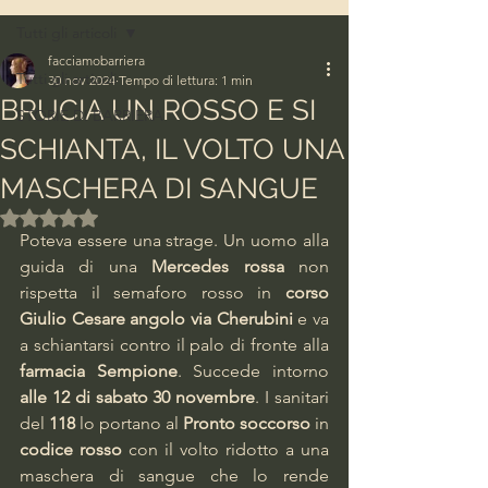
Tutti gli articoli
facciamobarriera
Tutti gli articoli
30 nov 2024
Tempo di lettura: 1 min
BRUCIA UN ROSSO E SI
STORIE DI BARRIERA
SCHIANTA, IL VOLTO UNA
MASCHERA DI SANGUE
Valutazione NaN stelle su 5.
Poteva essere una strage. Un uomo alla 
guida di una 
Mercedes rossa 
non 
rispetta il semaforo rosso in 
corso 
Giulio Cesare angolo via Cherubini
 e va 
a schiantarsi contro il palo di fronte alla 
farmacia Sempione
. Succede intorno 
alle 12 di sabato 30 novembre
. I sanitari 
del 
118
 lo portano al 
Pronto soccorso
 in 
codice rosso
 con il volto ridotto a una 
maschera di sangue che lo rende 