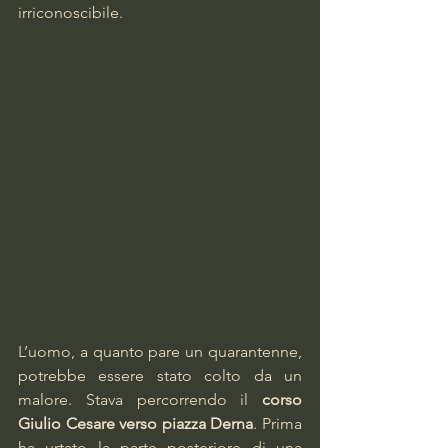
irriconoscibile.
L’uomo, a quanto pare un quarantenne, 
potrebbe essere stato colto da un 
malore. Stava percorrendo il 
corso 
Giulio Cesare verso piazza Derna
. Prima 
ha urtato la parte posteriore di una 