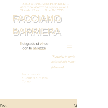
TESTATA GIORNALISTICA INDIPENDENTE,
APOLITICA, APARTITICA registrata presso il
Tribunale di Torino, n. 27 del 12/12/2025
FACCIAMO
BARRIERA
Il degrado si vince
con la bellezza
"Pulchrior in terris
nulla tabella foret"
(Marziale)
Per la rinascita
di Barriera di Milano
(Torino)
Post