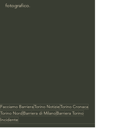
fotografico.
Facciamo Barriera
Torino Notizie
Torino Cronaca
Torino Nord
Barriera di Milano
Barriera Torino
Incidente