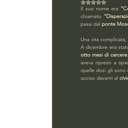
Valutazione NaN ste
Il suo nome era 
“C
chiamato 
“Disperaz
passi dal 
ponte Mos
Una vita complicata, 
A dicembre era stat
otto mesi di carcere
aveva ripreso a spac
quelle dosi gli sono 
ucciso davanti al 
civ