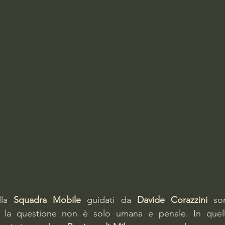
lla 
Squadra Mobile
 guidati da 
Davide Corazzini
 son
a la questione non è solo umana e penale. In quell