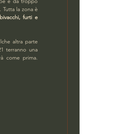
pe e da troppo 
Tutta la zona è 
ivacchi, furti e 
che altra parte 
21 terranno una 
à come prima. 