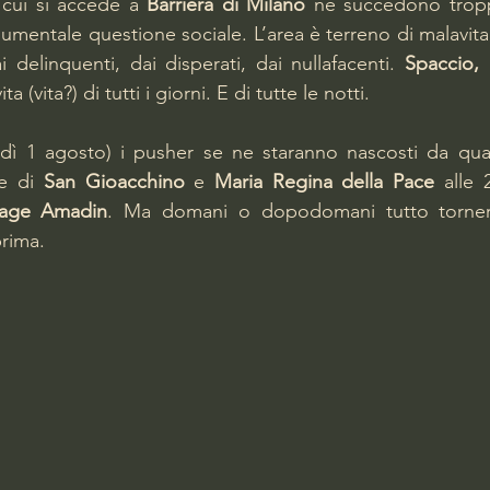
 cui si accede a 
Barriera di Milano
 ne succedono trop
entale questione sociale. L’area è terreno di malavita. 
 delinquenti, dai disperati, dai nullafacenti. 
Spaccio, b
ita (vita?) di tutti i giorni. E di tutte le notti.
rdì 1 agosto) i pusher se ne staranno nascosti da qual
e di 
San Gioacchino
 e 
Maria Regina della Pace
 alle 
age Amadin
. Ma domani o dopodomani tutto torner
prima.