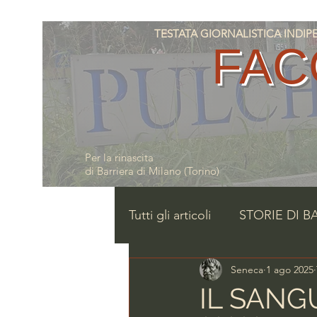
TESTATA GIORNALISTICA INDIPENDE
FAC
Per la rinascita
di Barriera di Milano (Torino)
Tutti gli articoli
STORIE DI B
Seneca
1 ago 2025
IL SANG