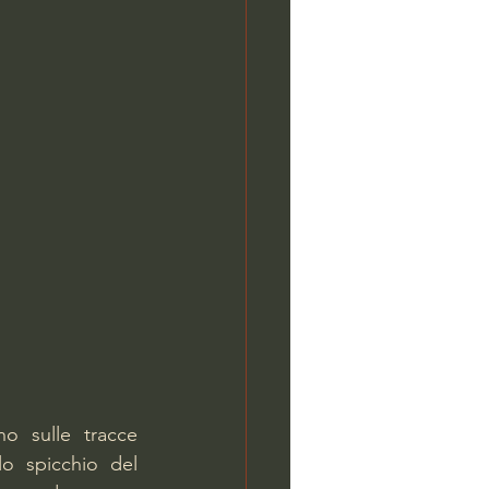
o sulle tracce 
o spicchio del 