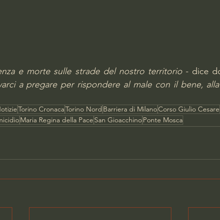
lenza e morte sulle strade del nostro territorio
 - dice d
arci a pregare per rispondere al male con il bene, alla 
otizie
Torino Cronaca
Torino Nord
Barriera di Milano
Corso Giulio Cesare
icidio
Maria Regina della Pace
San Gioacchino
Ponte Mosca