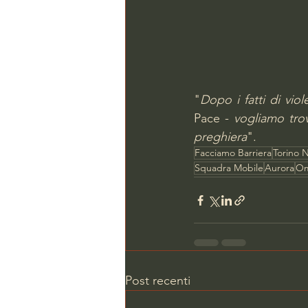
"
Dopo i fatti di vio
Pace - 
vogliamo trov
preghiera
".
Facciamo Barriera
Torino N
Squadra Mobile
Aurora
Om
Post recenti