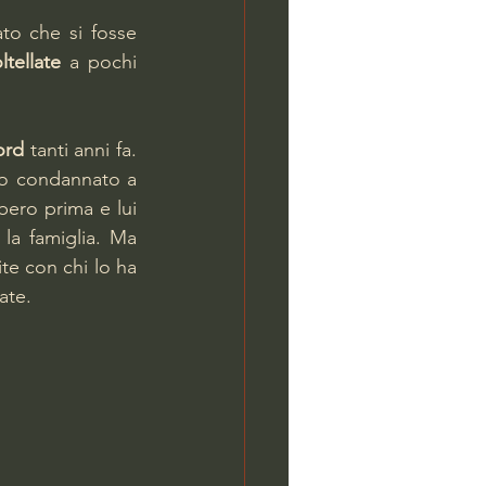
to che si fosse 
ltellate
 a pochi 
ord
 tanti anni fa. 
 ed era stato condannato a 
ero prima e lui 
la famiglia. Ma 
te con chi lo ha 
ate.