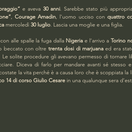
lle su 5.
oraggio”
 e aveva 
30 anni
. Sarebbe stato più appropria
ione”
, 
Courage Amadin
, l'uomo ucciso con 
quattro co
ca
 mercoledì 
30 luglio
. Lascia una moglie e una figlia.
con alle spalle la fuga dalla 
Nigeria
 e l’arrivo a 
Torino n
o beccato con oltre 
trenta dosi di marjuana
. Le solite procedure gli avevano permesso di tornare lib
ciare. Diceva di farlo per mandare avanti sé stesso e 
costate la vita perché è a causa loro che è scoppiata la li
ico 14 di corso Giulio Cesare
 in una qualunque sera d’est