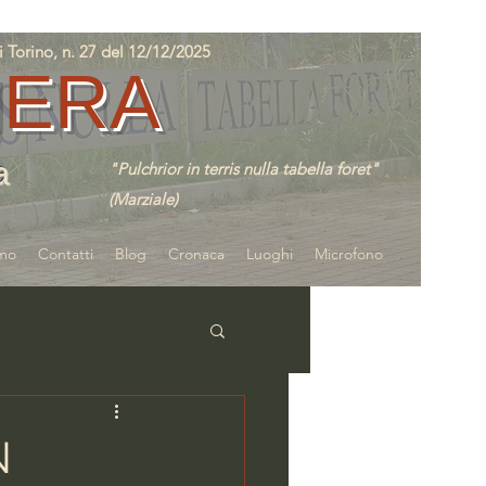
orino, n. 27 del 12/12/2025
IERA
a
"Pulchrior in terris nulla tabella foret"
(Marziale)
amo
Contatti
Blog
Cronaca
Luoghi
Microfono
N