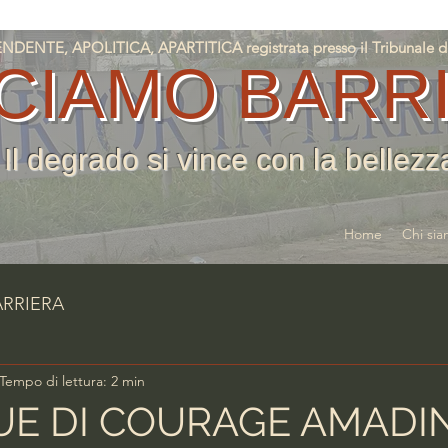
NTE, APOLITICA, APARTITICA registrata presso il Tribunale di T
CIAMO BARR
Il degrado si vince con la bellezz
Home
Chi si
ARRIERA
Tempo di lettura: 2 min
UE DI COURAGE AMADI