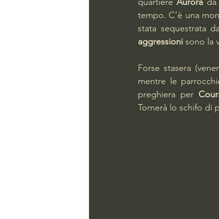
quartiere 
Aurora
 da
tempo. C’è una monum
stata sequestrata dai
aggressioni
 sono la v
Forse stasera (vene
mentre le parrocchi
preghiera per 
Cour
Tornerà lo schifo di 