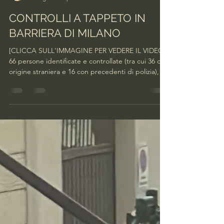
facciamobarriera
30 lug
Tempo di lettura: 2 min
CONTROLLI A TAPPETO IN
BARRIERA DI MILANO
[CLICCA SULL'IMMAGINE PER VEDERE IL VIDEO]
66 persone identificate e controllate (tra cui 36 di
origine straniera e 16 con precedenti di polizia), un
arrestato, quattro denunciati in stato di libertà,
due stranieri accompagnati in Questura, venti
veicoli controllati, nove esercizi commerciali
ispezionati (tra i quali un bar chiuso ai sensi
dell’articolo 100 del Tulps), quattro chili di sostanza
stupefacente sequestrate. E’ il bilancio del servizio
straordinario di controllo d