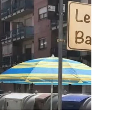
LAVORI IN CORSO (GIULIO
CESARE)
“Un’ora di tempo per andare da piazza Derna fino
all’Iveco mi pare un eccesso, soprattutto per chi
utilizza la navetta che sostituisce il 4 per andare al
lavoro”. Ad affermarlo è Lisa, una residente che
ieri, martedì 9 giugno, si è trovata a bordo di un
bus rimasto imbottigliato nel traffico di corso
Giulio Cesare, poco dopo le 8 del mattino. In quel
tratto di strada sono in corso complessi lavori di
manutenzione straordinaria iniziati il 25 agosto del
2025 e chiunque si mett