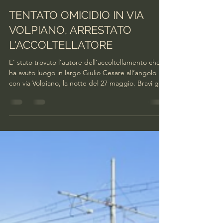
facciamobarriera
10 giu
Tempo di lettura: 2 min
TENTATO OMICIDIO IN VIA
VOLPIANO, ARRESTATO
L'ACCOLTELLATORE
E’ stato trovato l’autore dell’accoltellamento che
ha avuto luogo in largo Giulio Cesare all’angolo
con via Volpiano, la notte del 27 maggio. Bravi gli
uomini del Commissariato Barriera di Milano che
nel giro di poche ore sono riusciti a individuarlo e