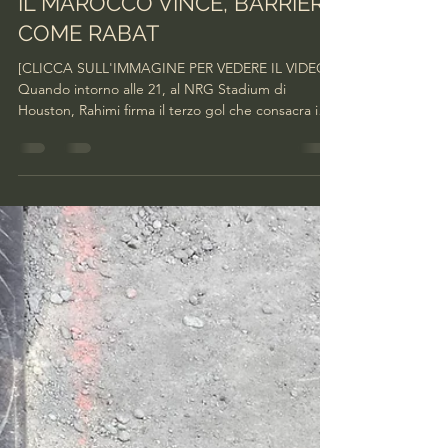
facciamobarriera
5 lug
Tempo di lettura: 2 min
IL MAROCCO VINCE, BARRIERA
COME RABAT
[CLICCA SULL'IMMAGINE PER VEDERE IL VIDEO]
Quando intorno alle 21, al NRG Stadium di
Houston, Rahimi firma il terzo gol che consacra i
Leoni dell’Atlante ai quarti di finale, in Barriera di
Milano scoppia la festa della comunità marocchina.
Il Canada saluta i Mondiali e il Marocco si prepara
alla sfida con la Francia, giovedì 9 luglio. La gente
scende in strada per fare baldoria. Ci sono molti
ragazzi, ma anche tanti adulti in compagnia di
bambini che sventolano le bandiere r