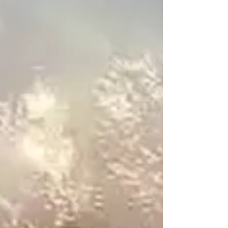
Per fermare l’uomo, un 42enne di origine
marocchina, che stava dando in escandescenze in
un quartiere periferico del capoluogo emiliano, gli
agenti hanno usato lo spray al peperoncino prima
e poi lo hanno bloccato a faccia in gi