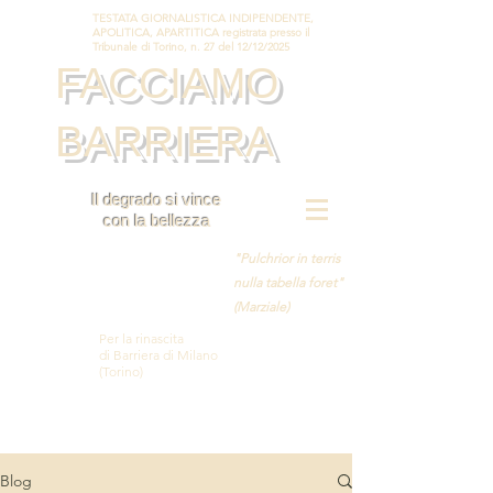
TESTATA GIORNALISTICA INDIPENDENTE,
APOLITICA, APARTITICA registrata presso il
Tribunale di Torino, n. 27 del 12/12/2025
FACCIAMO
BARRIERA
Il degrado si vince
con la bellezza
"Pulchrior in terris
nulla tabella foret"
(Marziale)
Per la rinascita
di Barriera di Milano
(Torino)
Blog