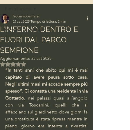
Tutti gli articoli
facciamobarriera
Tutti gli articoli
22 set 2025
Tempo di lettura: 2 min
L'INFERNO DENTRO E
STORIE DI BARRIERA
FUORI DAL PARCO
SEMPIONE
Aggiornamento:
23 set 2025
Valutazione NaN stelle su 5.
“In tanti anni che abito qui mi è mai 
capitato di avere paura sotto casa. 
Negli ultimi mesi mi accade sempre più 
spesso”. Ci contatta una residente in via 
Gottardo
, nei palazzi quasi all’angolo 
con via Toscanini, quelli che si 
affacciano sul giardinetto dove giorni fa 
una prostituta è stata ripresa mentre in 
pieno giorno era intenta a rivestirsi 