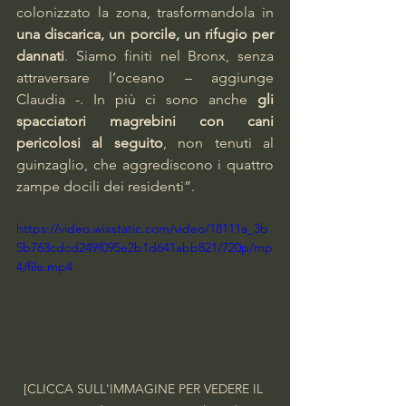
colonizzato la zona, trasformandola in 
una discarica, un porcile, un rifugio per 
dannati
. Siamo finiti nel Bronx, senza 
attraversare l’oceano – aggiunge 
Claudia -. In più ci sono anche 
gli 
spacciatori magrebini con cani 
pericolosi al seguito
, non tenuti al 
guinzaglio, che aggrediscono i quattro 
zampe docili dei residenti”.
https://video.wixstatic.com/video/18111a_3b
5b763cdcd249f095e2b1d641abb821/720p/mp
4/file.mp4
[CLICCA SULL'IMMAGINE PER VEDERE IL 