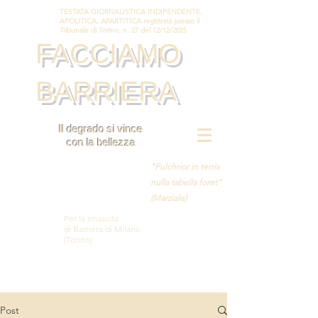
TESTATA GIORNALISTICA INDIPENDENTE,
APOLITICA, APARTITICA registrata presso il
Tribunale di Torino, n. 27 del 12/12/2025
FACCIAMO
BARRIERA
Il degrado si vince
con la bellezza
"Pulchrior in terris
nulla tabella foret"
(Marziale)
Per la rinascita
di Barriera di Milano
(Torino)
Post