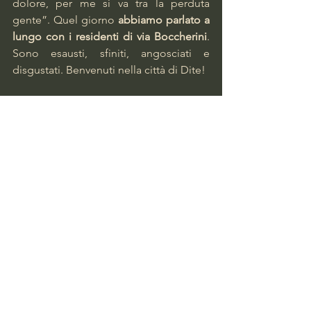
dolore, per me si va tra la perduta 
gente”. Quel giorno 
abbiamo parlato a 
lungo con i residenti di via Boccherini
. 
Sono esausti, sfiniti, angosciati e 
disgustati. Benvenuti nella città di Dite!
https://video.wixstatic.com/video/18111a_452
62bad1efb4ce695b11ea72271cc0f/720p/mp4/
file.mp4
[CLICCA SULL'IMMAGINE PER VEDERE IL 
VIDEO] Parla un residente di via Boccherini: 
"Per sentirsi sicuri bisognerebbe uscire di 
casa armati".