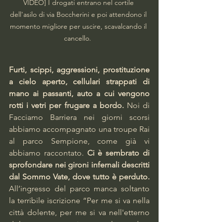
VIDEO] I drogati entrano nel cortile 
dell'asilo di via Boccherini e poi attendono il 
momento migliore per uscire, scavalcando il 
cancello.  
Furti, scippi, aggressioni, prostituzione 
a cielo aperto, cellulari strappati di 
mano ai passanti, auto a cui vengono 
rotti i vetri per frugare a bordo.
 Noi di 
Facciamo Barriera nei giorni scorsi 
abbiamo accompagnato una troupe Rai 
al parco Sempione, come già vi 
abbiamo raccontato. 
Ci è sembrato di 
sprofondare nei gironi infernali descritti 
dal Sommo Vate, dove tutto è perduto.
All’ingresso del parco manca soltanto 
la terribile iscrizione “Per me si va nella 
città dolente, per me si va nell'etterno 